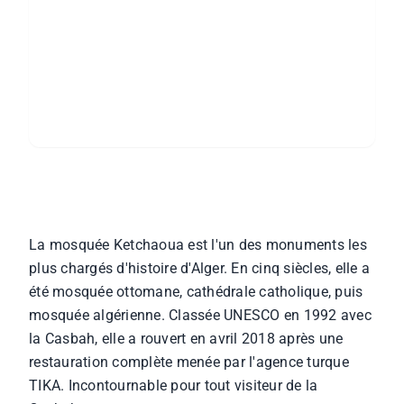
Coordonnées
36° 47′ 06″ N, 3° 03′ 38″ E
GPS
Réouverture
Avril 2018 (après travaux TIKA)
À pied depuis la place des Martyrs
Accès
(métro : station Place des Martyrs)
La mosquée Ketchaoua est l'un des monuments les
plus chargés d'histoire d'Alger. En cinq siècles, elle a
été mosquée ottomane, cathédrale catholique, puis
mosquée algérienne. Classée UNESCO en 1992 avec
la Casbah, elle a rouvert en avril 2018 après une
restauration complète menée par l'agence turque
TIKA. Incontournable pour tout visiteur de la