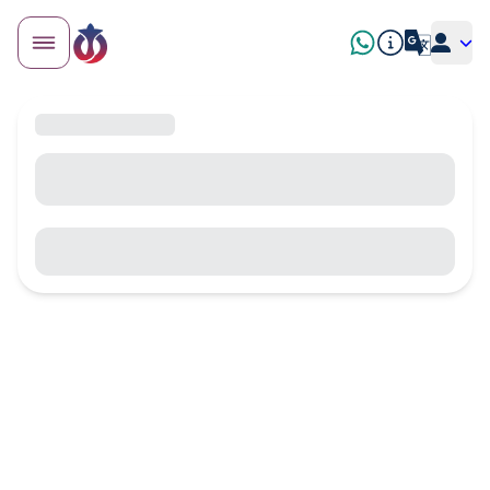
Casbah d'Alger · Mosquée UNESCO · Guide 2026
Mosquée Ketchaoua d'Alger
: histoire, architecture et
visite (2026)