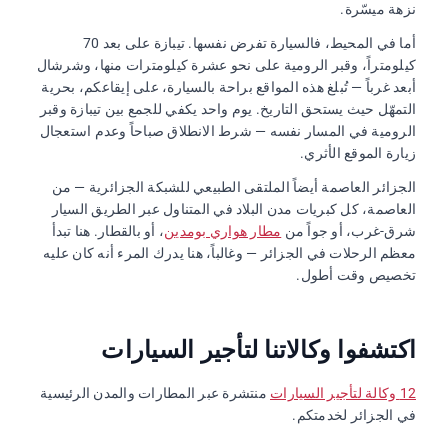
نزهة ميسّرة.
أما في المحيط، فالسيارة تفرض نفسها. تيبازة على بعد 70
كيلومتراً، وقبر الرومية على نحو عشرة كيلومترات منها، وشرشال
أبعد غرباً — تُبلغ هذه المواقع براحة بالسيارة، على إيقاعكم، بحرية
التمهّل حيث يستحق التاريخ. يوم واحد يكفي للجمع بين تيبازة وقبر
الرومية في المسار نفسه — شرط الانطلاق صباحاً وعدم استعجال
زيارة الموقع الأثري.
الجزائر العاصمة أيضاً الملتقى الطبيعي للشبكة الجزائرية — من
العاصمة، كل كبريات مدن البلاد في المتناول عبر الطريق السيار
شرق-غرب، أو جواً من
مطار هواري بومدين
، أو بالقطار. هنا تبدأ
معظم الرحلات في الجزائر — وغالباً، هنا يدرك المرء أنه كان عليه
تخصيص وقت أطول.
اكتشفوا وكالاتنا لتأجير السيارات
12 وكالة لتأجير السيارات
منتشرة عبر المطارات والمدن الرئيسية
في الجزائر لخدمتكم.