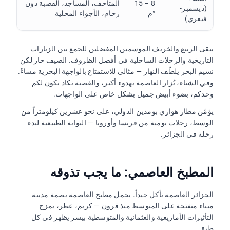
8 – 15
المتاحف، المساجد، القصبة دون
(ديسمبر-
°م
زحام، الأجواء المحلية
فيفري)
يبقى الربيع والخريف الموسمين المفضلين للجمع بين الزيارات
التاريخية والرحلات الساحلية في أفضل الظروف. الصيف حار لكن
نسيم البحر يلطّف النهار — مثالي للاستمتاع بالواجهة البحرية مساءً.
وفي الشتاء، تُزار العاصمة بهدوء أكبر، والقصبة تكاد تكون لكم
وحدكم، بضوء أبيض جميل بشكل خاص على الواجهات.
يؤمّن مطار هواري بومدين الدولي، على نحو عشرين كيلومتراً من
الوسط، رحلات يومية من فرنسا وأوروبا — البوابة الطبيعية لبدء
رحلة في الجزائر.
المطبخ العاصمي: ما يجب تذوقه
الجزائر العاصمة تأكل جيداً. يحمل مطبخ العاصمة بصمة مدينة
ميناء منفتحة على المتوسط منذ قرون — كريم، عطر، يمزج
التأثيرات الأمازيغية والعثمانية والمتوسطية بيسر يظهر في كل
طبق.