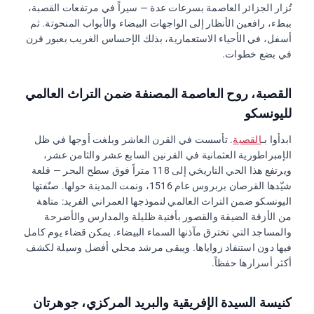
تُزار الجزائر العاصمة بسرعات عدة — سيراً في مرتفعات القصبة،
ببطء، رافعين الأنظار إلى الواجهات البيضاء والأبواب المنحوتة. ثم
أسفل، في الأحياء الاستعمارية، بذلك الإحساس الغريب بعبور قرن
في بضع خطوات.
القصبة، روح العاصمة المصنفة ضمن التراث العالمي
لليونسكو
ابدأوا بـ
القصبة
. تأسست في القرن العاشر وبلغت أوجها في ظل
الإمبراطورية العثمانية في القرنين السابع عشر والثامن عشر،
ويرتفع هذا الحي التاريخي إلى 118 متراً فوق سطح البحر — قلعة
شيّدها القرصان بربروس عام 1516، ونمت المدينة حولها. صنّفتها
اليونسكو ضمن التراث العالمي لنموذجها العمراني الفريد: متاهة
من الأزقة الضيقة والقصور بأفنية ظليلة والمدارس والأضرحة
والمساجد التي تخترق مآذنها السماء البيضاء. يمكن قضاء يوم كامل
فيها دون استنفاد زواياها. ويبقى مرشد محلي أفضل وسيلة لكشف
أكثر أسرارها حفظاً.
كنيسة السيدة الإفريقية والبريد المركزي، جوهرتان