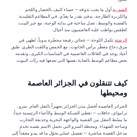
الشوربة
أول ما يجب تذوقه — حساء كثيف بالخضار واللحم
والكزبرة الطازجة، يدفئ بقدر ما يغذّي. في المطاعم التقليدية
بالقصبة والوسط، تصل ساخنة في بداية الوجبة، مع خبز البيت،
كطقس يواظب عليه العاصميون منذ أجيال.
الرشتة
تكمل اللوحة — عجائن رفيعة محضّرة يدوياً، تُطهى في
مرق دجاج معطّر برأس الحانوت، مع الحمص واللفت الطري. طبق
أعياد يوجد في العائلات العاصمية في المناسبات الكبرى، وتقدمه
بعض مطاعم الوسط بالعناية نفسها التي تضعها فيه ربّات البيوت.
كيف تتنقلون في الجزائر العاصمة
ومحيطها
الجزائر العاصمة أفضل مدن الجزائر تجهيزاً بالنقل العام. مترو،
ترامواي، حافلات — تغطي الشبكة الوسط والأحياء الرئيسية جيداً،
ما يبسّط التنقل بين القصبة والواجهة البحرية وحديقة التجارب
وساحة الشهداء. ومحطة المترو التي تحمل الاسم نفسه تخدم
مدخل القصبة مباشرة — تفصيل عملي يحوّل ما قد يبدو معقداً إلى