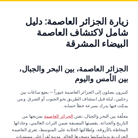
زيارة الجزائر العاصمة
: دليل
شامل لاكتشاف العاصمة
البيضاء المشرقة
الجزائر العاصمة، بين البحر والجبال،
بين الأمس واليوم
كثيرون يصلون إلى الجزائر العاصمة عبوراً — بضع ساعات بين
رحلتين، ليلة قبل استئناف الطريق نحو الجنوب أو الشرق. ومن
يمكث فيها يدرك بسرعة خطأ حسابه.
معلّقة بين البحر والجبال، تفتن
الجزائر العاصمة
بمزيجها من
التاريخ والحداثة. بقصبتها المصنفة ضمن التراث العالمي، وجاداتها
المحاطة بالأروقة، وإطلالتها الخلابة على المتوسط، تغري العاصمة
الجزائرية بديناميكيتها وسحرها الخالد. مدينة تُقرأ على مستويات