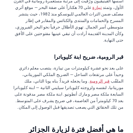
أسسها الفينيقيون ورُقّيت إلى مرتبة مستعمرة رومانية في القرن
الأول، وتمتد
تيبازة
على 70 هكتاراً على ضفة البحر — موقع أثري
مصنّف ضمن التراث العالمي لليونسكو منذ 1982، حيث ينتشر
المسرح والحمامات والمنتدى والكنائس والمقابر في إطار
متوسطي آسر الجمال. تهوي الأطلال حرفياً نحو البحر الفيروزي،
وكأن المدينة القديمة أرادت أن تبقي عينيها مفتوحتين على الأفق
حتى النهاية.
قبر الرومية، ضريح ابنة كليوباترا
على بعد نحو عشرة كيلومترات من تيبازة، ينتصب معلم دائري
وحيداً على مرتفعات الساحل — الضريح الملكي الموريتاني،
الملقّب
قبر الرومية
. وما يجعله فريداً: بناه يوبا الثاني، ملك
موريتانيا، لنفسه ولزوجته كليوباترا سيليني الثانية — ابنة كليوباترا
السابعة ملكة مصر ومارك أنطونيو. ابنة ملكة مصر مدفونة على
بعد 70 كيلومتراً من العاصمة، في ضريح يشرف على المتوسط.
من تلك الحقائق التي يصعب تصديقها قبل الوصول إلى المكان.
ما هي أفضل فترة لزيارة الجزائر