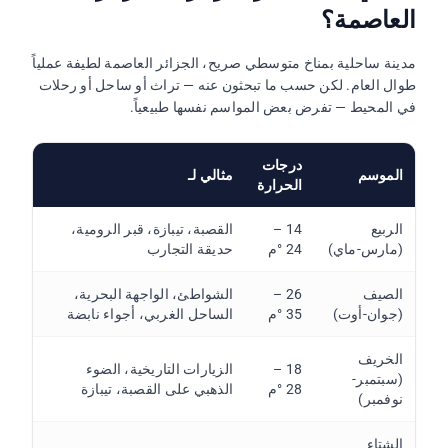
العاصمة؟
مدينة ساحلية بمناخ متوسطي صريح، الجزائر العاصمة لطيفة عملياً
طوال العام. لكن حسب ما تبحثون عنه — تراث أو ساحل أو رحلات
في المحيط — تفرض بعض المواسم نفسها طبيعياً.
درجات
الموسم
مثالي لـ
الحرارة
الربيع
14 –
القصبة، تيبازة، قبر الرومية،
(مارس-ماي)
24 °م
حديقة التجارب
الصيف
26 –
الشواطئ، الواجهة البحرية،
(جوان-أوت)
35 °م
الساحل الغربي، أجواء نابضة
الخريف
18 –
الزيارات التاريخية، الضوء
(سبتمبر-
28 °م
الذهبي على القصبة، تيبازة
نوفمبر)
الشتاء