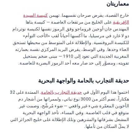
معماريتان
خارج القصبة، يفرض صرحان نفسيهما. تهيمن
كنيسة السيدة
الإفريقية
على الخليج من مرتفعات العاصمة — كنيسة بناها
المهندس جان-أوجين فروماجو وفق الرموز نفسها لكنيسة نوتردام
دو لا غارد في مرسيليا، ما أكسبها أحياناً لقب «الأخت التوأم»
للكنيسة البروفنسية. والإطلالة على المتوسط من محيطها تستحق
العناء وحدها. وفي الوسط، يفرض البريد المركزي نفسه بعمارته
المغربية الجديدة التي تعود إلى 1910 — مبنى ضخم يستحيل
تفويته، ومصوَّر إلى حد صار معه أحد الرموز البصرية للعاصمة.
حديقة التجارب بالحامة
والواجهة البحرية
اختموا هذا اليوم الأول في
حديقة التجارب بالحامة
. الممتدة على 32
هكتاراً، تضم أكثر من 3000 نوع نباتي، ولممراتها من أشجار دم
الأخوين المعمّرة شيء غير واقعي — ضوء مُرشَّح، وصمت غير
متوقع في قلب العاصمة. وفي المساء، تأخذ الواجهة البحرية
المشعل بشرفاتها والمتنزهين وتلك الإطلالة على خليج الجزائر التي
لا يملّ السكان من تأملها.