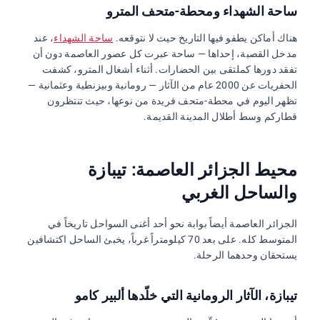
ساحة الشهداء ومحطة-متحف المترو
هناك أماكن يطفو فيها التاريخ حيث لا نتوقعه.
ساحة الشهداء
، عند
مدخل القصبة، إحداها — ساحة عبرت كل عصور العاصمة دون أن
تفقد دورها كملتقى بين الحضارات. أثناء أشغال المترو، كشفت
الحفريات عن 2000 عام من الآثار — رومانية وبيزنطية وعثمانية —
تظهر اليوم في محطة-متحف فريدة من نوعها، حيث تنتظرون
قطاركم وسط أطلال المدينة القديمة.
محيط الجزائر العاصمة: تيبازة
والساحل الغربي
الجزائر العاصمة أيضاً بوابة نحو أحد أغنى السواحل تاريخاً في
المتوسط كله. على بعد 70 كيلومتراً غرباً، يخبئ الساحل اكتشافين
يستحقان وحدهما الرحلة.
تيبازة، الآثار الرومانية التي خلّدها ألبير كامو