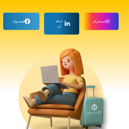
لينكد
إنستغرام
فيسبوك
إن