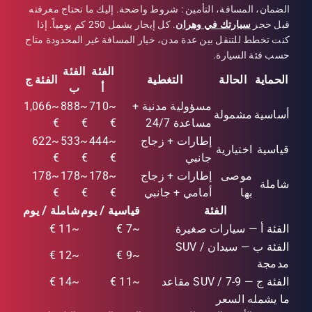
الضمان، المسافة، التأمين : شروط واضحة. إليك ما تحتاج معرفته
قبل حجز
سيارتك في وهران
. كل إيجار يشمل 250 كم يومياً. إذا
كنت تخطط للتنقل بين عدة مدن، خيار المسافة غير المحدودة متاح
حسب فئة السيارة.
الفئة
الفئة
الحماية
الحالة
التغطية
الفئة ج
أ
ب
مسؤولية مدنية +
~710
~888
~1,066
أساسية
مشمولة
مساعدة 24/7
€
€
€
إطارات + زجاج
~444
~533
~622
قياسية
اختيارية
جانبي
€
€
€
موصى
إطارات + زجاج
~178
~178
~178
شاملة
بها
أمامي + جانبي
€
€
€
الفئة
قياسية / يوم
شاملة / يوم
الفئة أ — سيارات صغيرة
~7 €
~11 €
الفئة ب — سيدان / SUV
~12 €
~9 €
مدمجة
الفئة ج — SUV / 7-9 مقاعد
~11 €
~14 €
ما يشمله السعر