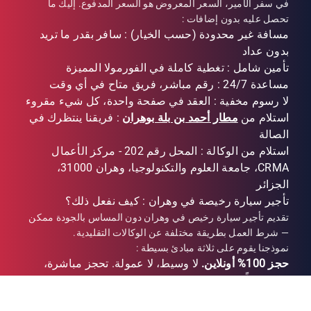
في سفر الأمير، السعر المعروض هو السعر المدفوع. إليك ما
تحصل عليه بدون إضافات :
مسافة غير محدودة (حسب الخيار) : سافر بقدر ما تريد
بدون عداد
تأمين شامل : تغطية كاملة في الفورمولا المميزة
مساعدة 24/7 : رقم مباشر، فريق متاح في أي وقت
لا رسوم مخفية : العقد في صفحة واحدة، كل شيء مقروء
استلام من
مطار أحمد بن بلة بوهران
: فريقنا ينتظرك في
الصالة
استلام من الوكالة : المحل رقم 202 - مركز الأعمال
CRMA، جامعة العلوم والتكنولوجيا، وهران 31000،
الجزائر
تأجير سيارة رخيصة في وهران : كيف نفعل ذلك؟
تقديم تأجير سيارة رخيص في وهران دون المساس بالجودة ممكن
— شرط العمل بطريقة مختلفة عن الوكالات التقليدية.
نموذجنا يقوم على ثلاثة مبادئ بسيطة :
حجز 100% أونلاين.
لا وسيط، لا عمولة. تحجز مباشرة،
نؤكد فوراً.
أسطول مجدد بالكامل عام 2026.
السيارات الحديثة تكلف