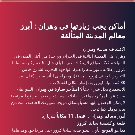
أماكن يجب زيارتها في وهران : أبرز
معالم المدينة المتألقة
اكتشاف مدينة وهران
وهران هي المدينة الثانية في الجزائر وواحدة من أغنى المدن في
السياحة. ثلاثة مواقع لا يمكنك تفويتها بأي حال : قلعة وكنيسة سانتا
كروز (إطلالة بانورامية رائعة)، الواجهة البحرية لشارع جيش
التحرير الوطني (روح المدينة)، وشواطئ الأندلسيين (على بعد
30 كم، مياه فيروزية، إطار مثالي للعائلات).
للاستمتاع بكل شيء حقاً ؟
استأجر سيارة في وهران
. الشواطئ
بعيدة عن المركز، مواعيد الحافلات مقيدة، وبعض المواقع المرتفعة
لا يمكن الوصول إليها مشياً بشكل مريح. بسيارتك الخاصة، أنت من
يدير يومك كما تريد.
أبرز معالم وهران : أفضل 11 مكاناً للزيارة
قلعة وكنيسة سانتا كروز
هذا هو الموقع الأول. تعلو قلعة سانتا كروز جبل مرجاجو، وقد بناها