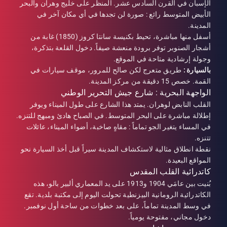
الإسبان في القرن السادس عشر. المنظر على خليج وهران والبحر
الأبيض المتوسط رائع : صورة لن تجدها في أي مكان آخر في
المدينة.
أسفل منها مباشرة، تحيط بكنيسة سانتا كروز (1850) غابة من
أشجار الصنوبر توفر برودة منعشة صيفاً. دخول القلعة بتذكرة،
وجولة إرشادية متاحة في الموقع.
بالسيارة :
طريق متعرج لكن صالح للمرور، موقف سيارات في
القمة. خصص 15 دقيقة من مركز المدينة.
الواجهة البحرية : شارع جيش التحرير الوطني
القلب النابض لوهران. يمتد هذا الشارع على طول الميناء ويوفر
إطلالة مباشرة على البحر المتوسط. في الصباح هادئ ومبهج للتنزه.
في المساء يتغير الجو تماماً : مقاهٍ صاخبة، أضواء الميناء، عائلات
تتنزه.
نقطة انطلاق مثالية لاستكشاف المدينة سيراً قبل أخذ السيارة نحو
المواقع البعيدة.
كاتدرائية القلب المقدس
بُنيت بين عامَي 1904 و1913 على يد المعماري ألبير بالو، هذه
الكاتدرائية الرومانية البيزنطية تحولت اليوم إلى مكتبة بلدية. تقع
في وسط المدينة تماماً، على بعد خطوات من ساحة أول نوفمبر.
دخول مجاني، مفتوحة يومياً.