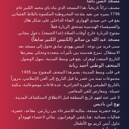
مسجد حسن باشا
مصنف تراثاً تاريخياً، هذا المسجد الذي بناه باي محمد الكبير عام
1796 يميزه من بعيد مئذنته المخروطية المكسوة بالبلاط العثماني.
يقع في حي سيدي الهواري. الفناء الداخلي على شكل هلال
والفسيفساء الهندسية تستحق الزيارة فعلاً.
مفتوح للزيارة خارج أوقات الصلاة (عدا الجمعة). دخول مجاني.
مسجد عبد الله بن سالم (الكنيس الكبير سابقاً)
مبنى فريد من نوعه : كنيس يهودي سابق تحول إلى مسجد بعد
الاستقلال. تمزج هندسته بين تأثيرات متعددة وتحكي بمفردها
التاريخ المتعدد لوهران. يقع في وسط المدينة، سهل الوصول.
المتحف الوطني أحمد زبانة
في قلب وسط المدينة، يضم هذا المتحف المفتوح منذ 1935
مجموعات تمتد من عصر ما قبل التاريخ إلى الفن الإسلامي، مروراً
بالتاريخ الطبيعي والثورة الجزائرية. عدة قاعات موضوعاتية، مكتبة
جميلة، ومعارض للفن المعاصر.
لا غنى عنه لفهم تاريخ المنطقة قبل الانطلاق لاستكشاف المدينة.
نهج ابن باديس
نزهة حضرية ممتعة، مثالية للاسترخاء بين زيارتين. مقاعد، خضرة،
فعاليات مسائية : هنا يلتقي الوهرانيون. مثالي لاحتساء قهوة أو
تناول آيس كريم مع الأطفال.