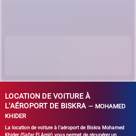
LOCATION DE VOITURE À
L'AÉROPORT DE BISKRA
— MOHAMED
KHIDER
La location de voiture à l'aéroport de Biskra Mohamed
Khider (
Safar El Amir
) vous permet de récupérer un