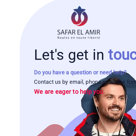
Let's get in
touc
Do you have a question or need help?
Contact us by email, phone or via the fo
We are eager to help you.