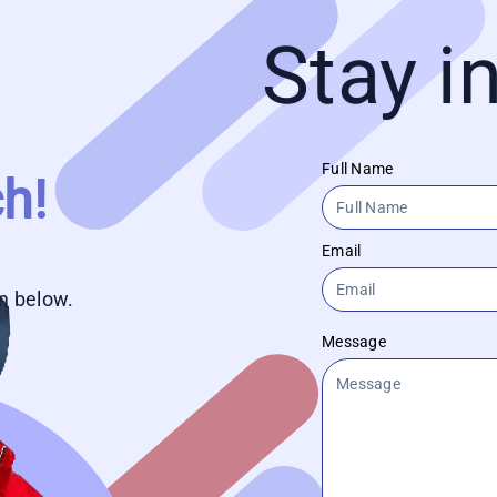
Stay i
Full Name
h!
Email
rm below.
Message