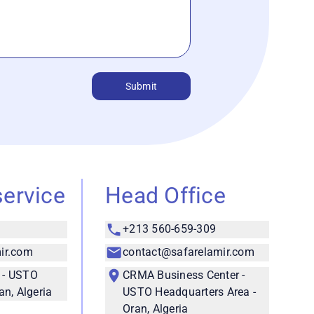
Submit
service
Head Office
+213 560-659-309
ir.com
contact@safarelamir.com
 - USTO
CRMA Business Center -
an, Algeria
USTO Headquarters Area -
Oran, Algeria