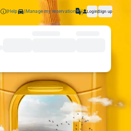
p
Help
Manage my reservation
|
|
Login
|
Sign up