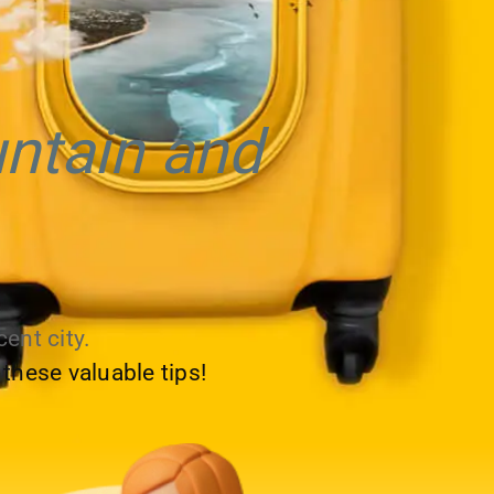
ntain and
ent city.
 these valuable tips!