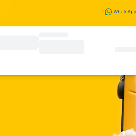
WhatsAp
|